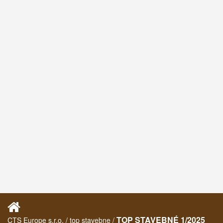
TOP STAVEBNÉ 1/2025
CTS Europe s.r.o. / top stavebne /