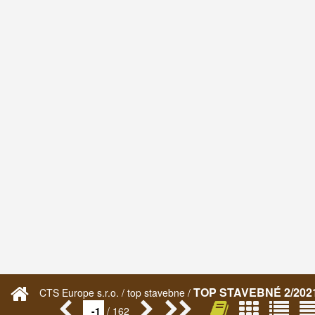
TOP STAVEBNÉ 2/202
CTS Europe s.r.o. / top stavebne /
/ 162