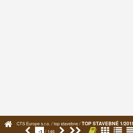
TOP STAVEBNÉ 1/201
CTS Europe s.r.o. / top stavebne /
/ 146