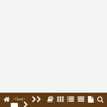
/ Úvod /
/